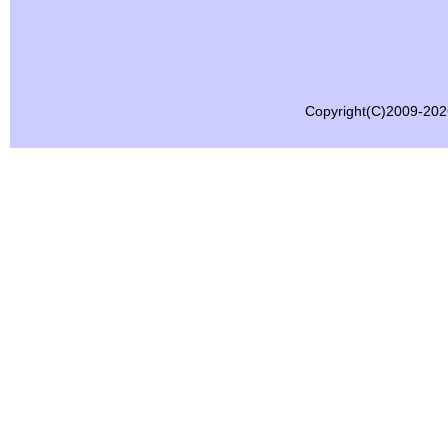
Copyright(C)2009-2
2026.04.01
健康経営優良法人2026(中小規模法人部門ネクスト
イト1000)に認定されました。
2026.04.01
献血活動に協力しました。