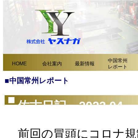
中国常州
HOME
会社案内
最新情報
レポート
■中国常州レポート
佐古日記 2023.04
前回の冒頭にコロナ規