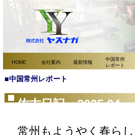
中国常州
HOME
会社案内
最新情報
レポート
■中国常州レポート
佐古日記 2025.04
常州もようやく春らし