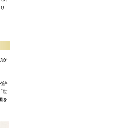
なり
頼が
的許
「世
国を