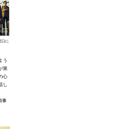
窓口に
よう
が第
の心
活し
領事