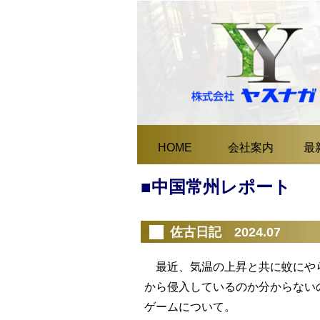
HOME
会社案内
最
■中国常州レポート
佐古日記 2024.07
最近、気温の上昇と共に蚊にやら
から侵入しているのか分からない
ゲームについて。