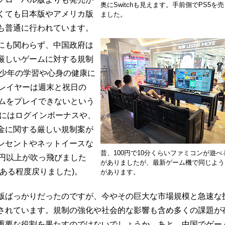
奥にSwitchも見えます。手前側でPS5を
くても日本版やアメリカ版
ました。
も普通に行われています。
にも関わらず、中国政府は
厳しいゲームに対する規制
青少年の学習や心身の健康に
プレイヤーは週末と祝日の
ームをプレイできないという
末にはログインボーナスや、
金に関する厳しい規制案が
ンセントやネットイースな
昔、100円で10分くらいファミコンが遊べ
兆円以上が吹っ飛びました
がありましたが、最新ゲーム機で同じよう
ある程度戻りました)。
があります。
ばっかりだったのですが、今やその巨大な市場規模と急速な
されています。規制の強化や社会的な影響も含め多くの課題が
重要な役割を果たすのではないでしょうか。あと、中国でゲー