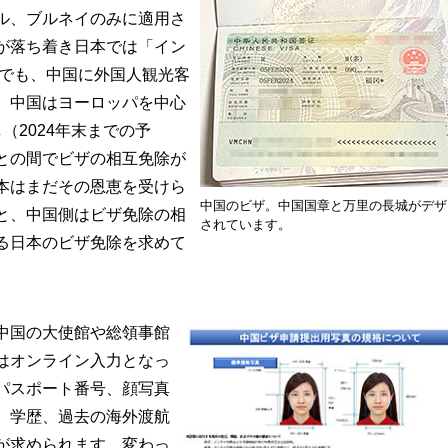
ル、ブルネイのみに適用さ
が落ち着き日本では「イン
在でも、中国に外国人観光客
、中国はヨーロッパを中心
（2024年末までの予
との間でビザの相互免除が
本はまだその恩恵を受けら
中国のビザ。中国国章と万里の長城がデザ
と、中国側はビザ免除の相
されています。
る日本のビザ免除を求めて
中国の大使館や総領事館
はオンライン入力となっ
パスポート番号、顔写真
、学歴、過去の海外渡航
が求められます。変わっ