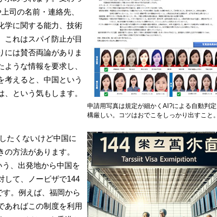
や上司の名前・連絡先、
化学に関する能力、技術
。これはスパイ防止が目
りには賛否両論がありま
たような情報を要求し、
を考えると、中国という
は、という気もします。
申請用写真は規定が細かくAI?による自動判
構厳しい。コツはおでこをしっかり出すこと
したくないけど中国に
きの方法があります。
いう、出発地から中国を
して、ノービザで144
のです。例えば、福岡から
であればこの制度を利用