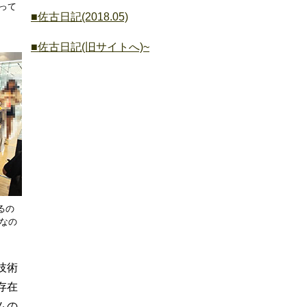
売って
■佐古日記(2018.05)
■佐古日記(旧サイトへ)~
るの
なの
技術
存在
ムの