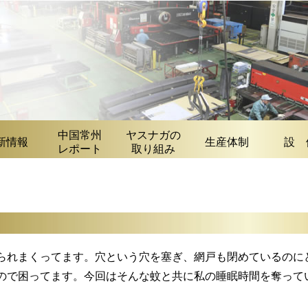
中国常州
ヤスナガの
新情報
生産体制
設 
レポート
取り組み
れまくってます。穴という穴を塞ぎ、網戸も閉めているのに
ので困ってます。今回はそんな蚊と共に私の睡眠時間を奪って