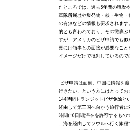
たところでは、過去5年間の職歴
軍隊所属歴や爆発物・核・生物・
の有無などの情報も要求されます
的とも言われており、その徹底ぶ
すが、アメリカのビザ申請でも似
更には領事との面接が必要なこと
イメージだけで批判しているので
ビザ申請は面倒、中国に情報を渡
行きたい、という方にはとってお
144時間トランジットビザ免除と
経由して第三国へ向かう旅行者に対
時間(=6日間)滞在を許可するも
上海を経由してソウルへ行く旅程