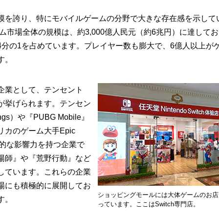
を誇り、特にモバイルゲームの分野で大きな存在感を示して
ーム市場全体の規模は、約3,000億人民元（約6兆円）に達して
4分の1を占めています。プレイヤー数も膨大で、6億人以上が
す。
企業として、テンセント
が挙げられます。テンセン
gs）や『PUBG Mobile』
カのゲーム大手Epic
界的な影響力を持つ企業で
陽師』や『荒野行動』など
しています。これらの企業
場にも積極的に展開してお
ショッピングモールには大体ゲームのお店
す。
っています。ここはSwitch専門店。