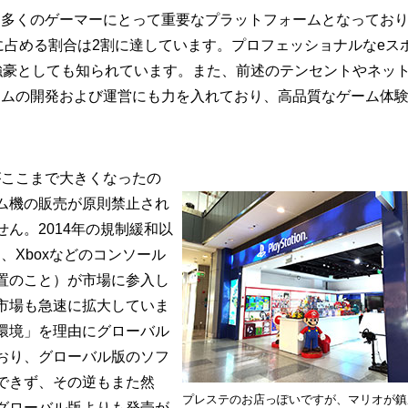
多くのゲーマーにとって重要なプラットフォームとなってお
場に占める割合は2割に達しています。プロフェッショナルなeス
強豪としても知られています。また、前述のテンセントやネッ
ームの開発および運営にも力を入れており、高品質なゲーム体
ここまで大きくなったの
ム機の販売が原則禁止され
ん。2014年の規制緩和以
ation、Xboxなどのコンソール
置のこと）が市場に参入し
市場も急速に拡大していま
環境」を理由にグローバル
おり、グローバル版のソフ
できず、その逆もまた然
プレステのお店っぽいですが、マリオが鎮
グローバル版よりも発売が