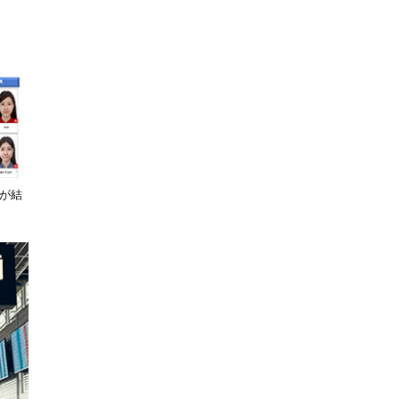
定が結
。