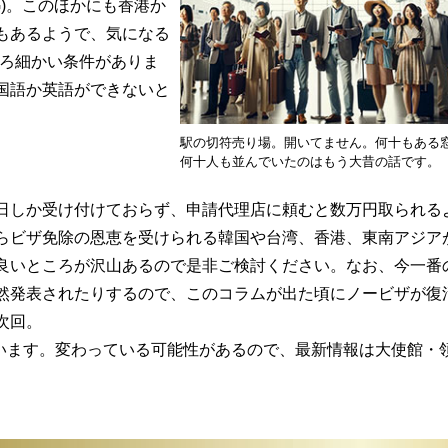
G)。このほかにも香港か
もあるようで、気になる
いろ細かい条件がありま
国語か英語ができないと
駅の切符売り場。開いてません。何十もある
何十人も並んでいたのはもう大昔の話です。
しか受け付けておらず、申請代理店に頼むと数万円取られる
らビザ免除の恩恵を受けられる韓国や台湾、香港、東南アジア
良いところが沢山あるので是非ご検討ください。なお、今一番
然発表されたりするので、このコラムが出た頃にノービザが復
次回。
ています。変わっている可能性があるので、最新情報は大使館・