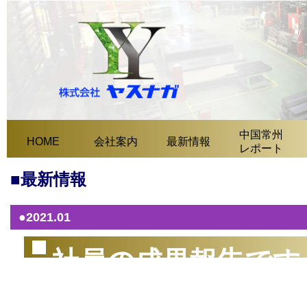
中国常州
HOME
会社案内
最新情報
レポート
■最新情報
●2021.01
社員の成果報告です