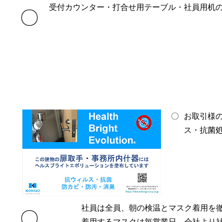
受付カウンター・打合せ用テーブル・社員用机の
〇
〇
お取引様
ス・抗菌処
社員は全員、朝の検温とマスク着用を
〇
着用するマスクは毎営業日、会社より