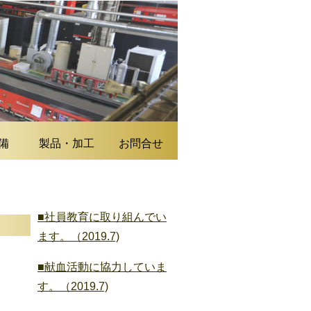
備
製品・加工
お問合せ
■社員教育に取り組んでい
ます。（2019.7)
■献血活動に協力していま
す。（2019.7)