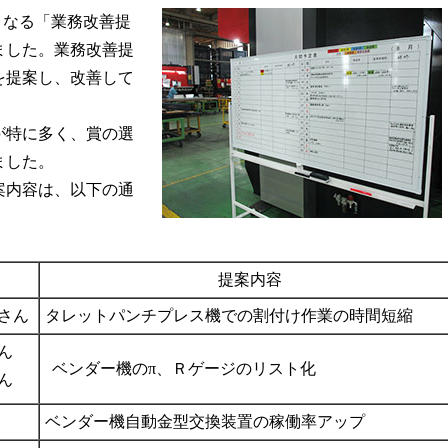
となる「業務改善提
ました。業務改善提
を提案し、改善して
特に多く、賞の選
ました。
内容は、以下の通
提案内容
さん
タレットパンチプレス機での割付け作業の時間短縮
ん
ベンダー機の
π
、Ｒゲージのリスト化
ん
ベンダー機自動金型交換装置の稼働率アップ