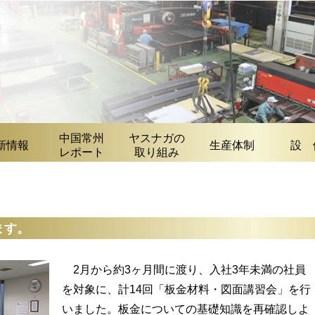
中国常州
ヤスナガの
新情報
生産体制
設 
レポート
取り組み
ます。
2月から約3ヶ月間に渡り、入社3年未満の社員
を対象に、計14回「板金材料・図面講習会」を行
いました。板金についての基礎知識を再確認しよ