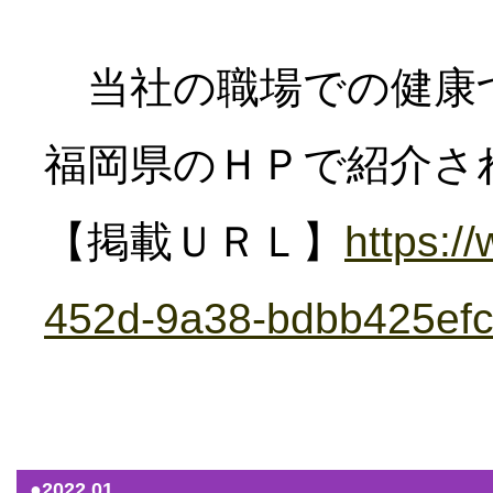
当社の職場での健康づ
福岡県のＨＰで紹介さ
【掲載ＵＲＬ】
https:/
452d-9a38-bdbb425efc
（2
●2022.01