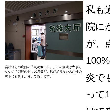
私も
院に
が、
100
会社近くの病院の「点滴ホール」。この病院は大きく
ないので部屋の中に30席ほど。席が足りないのか外の
炎で
廊下にも椅子がおいてあります。
って