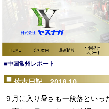
中国常州
HOME
会社案内
最新情報
レポート
■中国常州レポート
佐古日記 2018.10
９月に入り暑さも一段落といっ