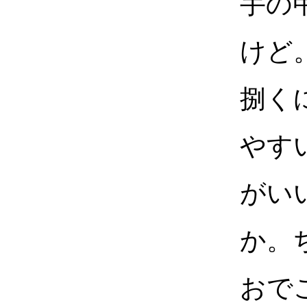
手の
けど
捌く
やす
がい
か。
おで